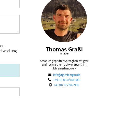
ten
Thomas Graßl
antwortung
Inhaber
Staatlich geprüfter Sprengberechtigter
und Technischer Fachwirt (HWK) im
Schreinerhandwerk
info@tg-chiemgau.de
+49 (0) 8641/691 6831
+49 (0) 171/194 2160