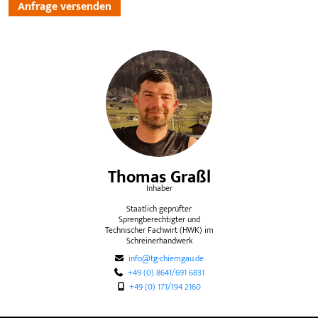
Anfrage versenden
Thomas Graßl
Inhaber
Staatlich geprüfter
Sprengberechtigter und
Technischer Fachwirt (HWK) im
Schreinerhandwerk
info@tg-chiemgau.de
+49 (0) 8641/691 6831
+49 (0) 171/194 2160